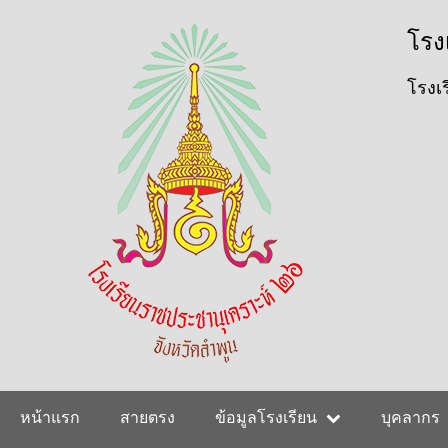
ข้าม
User
โรง
ไป
ยัง
account
เนื้อหา
โรงเร
หลัก
menu
Main
หน้าแรก
สายตรง
ข้อมูลโรงเรียน
บุคลากร