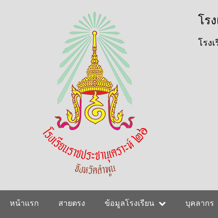
ข้าม
User
โรง
ไป
ยัง
account
เนื้อหา
โรงเร
หลัก
menu
Main
หน้าแรก
สายตรง
ข้อมูลโรงเรียน
บุคลากร